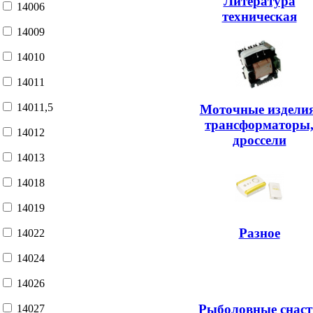
Литература
14006
техническая
14009
14010
14011
14011,5
Моточные изделия
трансформаторы
14012
дроссели
14013
14018
14019
Разное
14022
14024
14026
Рыболовные снаст
14027