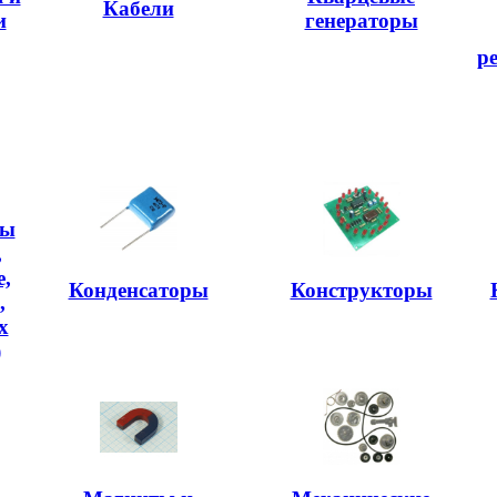
Кабели
и
генераторы
р
ры
,
,
Конденсаторы
Конструкторы
,
х
)