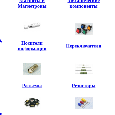
Магниты и
Механические
Магнетроны
компоненты
,
Носители
,
Переключатели
информации
Разъемы
Резисторы
и