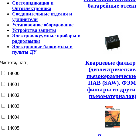
Светоиндикация и
батарейные отсек
Оптоэлектроника
Соединительные изделия и
удлинители
Установочное оборудование
Устройства защиты
Электровакуумные приборы и
радиолампы
Электронные блоки,узлы и
пульты ДУ
Кварцевые фильт
Частота, кГц
(диэлектрические
14000
пьезокерамические
ПАВ (SAW), ФЭМ
14001
фильтры из други
14002
пьезоматериалов
14003
14004
14005