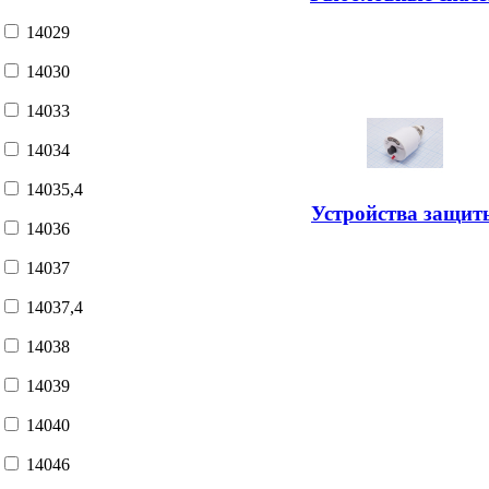
14029
14030
14033
14034
14035,4
Устройства защит
14036
14037
14037,4
14038
14039
14040
14046