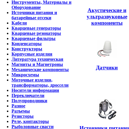
Инструменты, Материалы и
Оборудование
Акустические и
Источники питания и
ультразвуковые
батарейные отсеки
компоненты
Кабели
Кварцевые генераторы
Кварцевые резонаторы
Кварцевые фильтры
Конденсаторы
Конструкторы
Корпусные изделия
Литература техническая
Магниты и Магнетроны
Датчики
Механические компоненты
Микросхемы
Моточные изделия,
трансформаторы, дроссели
Носители информации
Переключатели
Полупроводники
Разное
Разъемы
Резисторы
Реле, контакторы
Рыболовные снасти
Источники питания