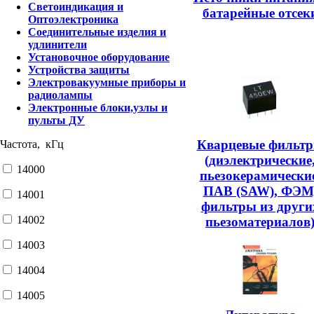
Светоиндикация и
батарейные отсек
Оптоэлектроника
Соединительные изделия и
удлинители
Установочное оборудование
Устройства защиты
Электровакуумные приборы и
радиолампы
Электронные блоки,узлы и
пульты ДУ
Кварцевые фильт
Частота, кГц
(диэлектрические
14000
пьезокерамические
ПАВ (SAW), ФЭМ
14001
фильтры из други
14002
пьезоматериалов
14003
14004
14005