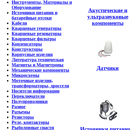
Инструменты, Материалы и
Оборудование
Акустические и
Источники питания и
ультразвуковые
батарейные отсеки
компоненты
Кабели
Кварцевые генераторы
Кварцевые резонаторы
Кварцевые фильтры
Конденсаторы
Конструкторы
Корпусные изделия
Литература техническая
Магниты и Магнетроны
Датчики
Механические компоненты
Микросхемы
Моточные изделия,
трансформаторы, дроссели
Носители информации
Переключатели
Полупроводники
Разное
Разъемы
Резисторы
Реле, контакторы
Рыболовные снасти
Источники питания