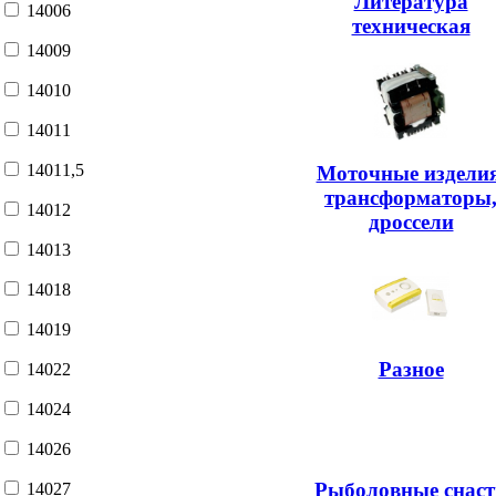
Литература
14006
техническая
14009
14010
14011
14011,5
Моточные изделия
трансформаторы
14012
дроссели
14013
14018
14019
Разное
14022
14024
14026
Рыболовные снаст
14027