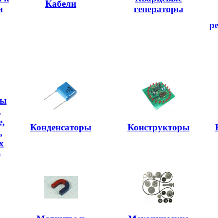
Кабели
и
генераторы
р
ры
,
,
Конденсаторы
Конструкторы
,
х
)