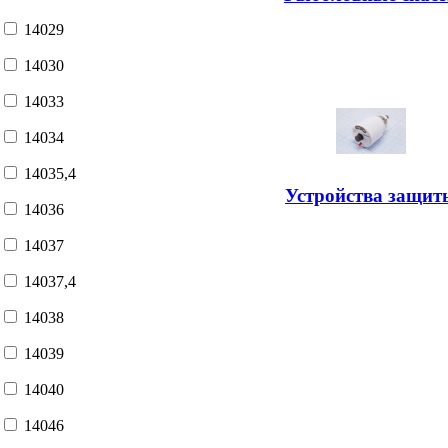
14029
14030
14033
14034
14035,4
Устройства защит
14036
14037
14037,4
14038
14039
14040
14046