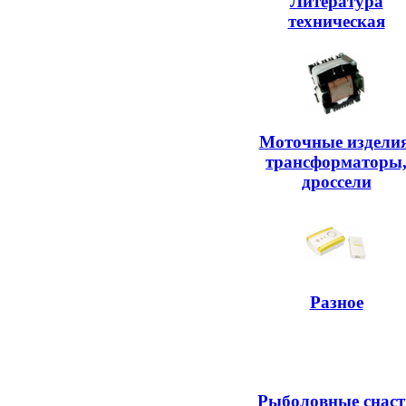
Литература
техническая
Моточные изделия
трансформаторы
дроссели
Разное
Рыболовные снаст