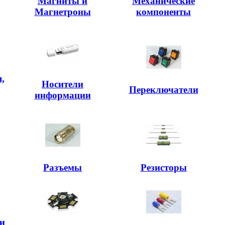
Магниты и
Механические
Магнетроны
компоненты
,
Носители
,
Переключатели
информации
Разъемы
Резисторы
и