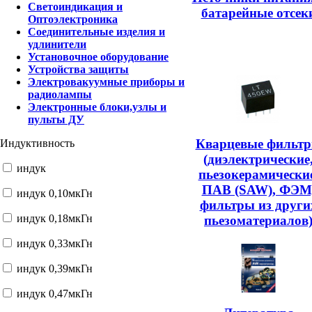
Светоиндикация и
батарейные отсек
Оптоэлектроника
Соединительные изделия и
удлинители
Установочное оборудование
Устройства защиты
Электровакуумные приборы и
радиолампы
Электронные блоки,узлы и
пульты ДУ
Кварцевые фильт
Индуктивность
(диэлектрические
индук
пьезокерамические
ПАВ (SAW), ФЭМ
индук 0,10мкГн
фильтры из други
индук 0,18мкГн
пьезоматериалов
индук 0,33мкГн
индук 0,39мкГн
индук 0,47мкГн