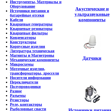
Инструменты, Материалы и
Оборудование
Акустические и
Источники питания и
ультразвуковые
батарейные отсеки
компоненты
Кабели
Кварцевые генераторы
Кварцевые резонаторы
Кварцевые фильтры
Конденсаторы
Конструкторы
Корпусные изделия
Литература техническая
Магниты и Магнетроны
Датчики
Механические компоненты
Микросхемы
Моточные изделия,
трансформаторы, дроссели
Носители информации
Переключатели
Полупроводники
Разное
Разъемы
Резисторы
Реле, контакторы
Рыболовные снасти
Источники питания