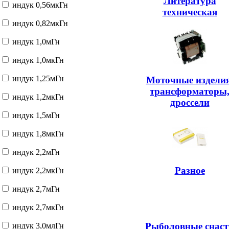
Литература
индук 0,56мкГн
техническая
индук 0,82мкГн
индук 1,0мГн
индук 1,0мкГн
индук 1,25мГн
Моточные изделия
трансформаторы
индук 1,2мкГн
дроссели
индук 1,5мГн
индук 1,8мкГн
индук 2,2мГн
Разное
индук 2,2мкГн
индук 2,7мГн
индук 2,7мкГн
Рыболовные снаст
индук 3,0млГн