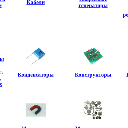
Кабели
и
генераторы
р
ры
,
,
Конденсаторы
Конструкторы
,
х
)