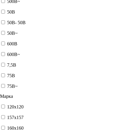
500В~
50В
50В- 50В
50В~
600В
600В~
7,5В
75В
75В~
Марка
120x120
157x157
160x160