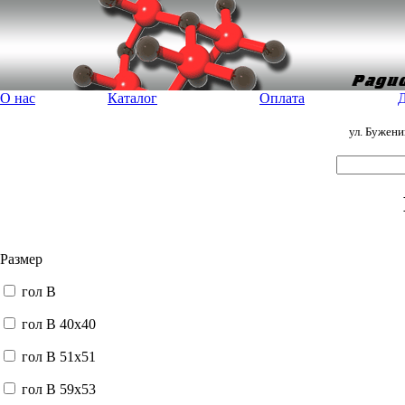
О нас
Каталог
Оплата
Д
ул. Бужен
Размер
гол В
гол В 40x40
гол В 51x51
гол В 59x53