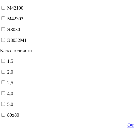
М42100
М42303
Э8030
Э8032М1
Класс точности
1,5
2,0
2,5
4,0
5,0
80x80
Оч