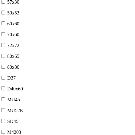
57x30
59x53
60x60
70x60
72x72
80x65
80x80
D37
D40x60
MU45
MU52E
SD45
М4203