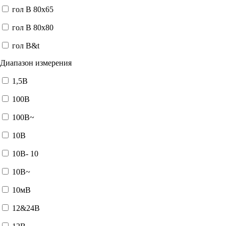
гол В 80x65
гол В 80x80
гол В&t
Диапазон измерения
1,5В
100В
100В~
10В
10В- 10
10В~
10мВ
12&24В