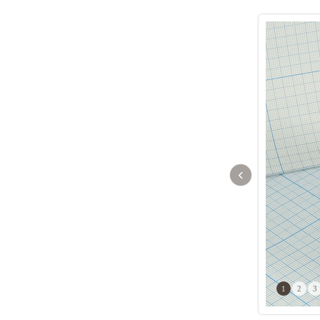
‹
1
2
3