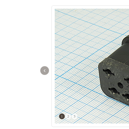
‹
1
2
3