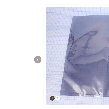
‹
1
2