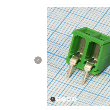
‹
1
2
3
4
5