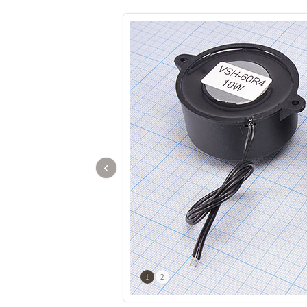
‹
1
2