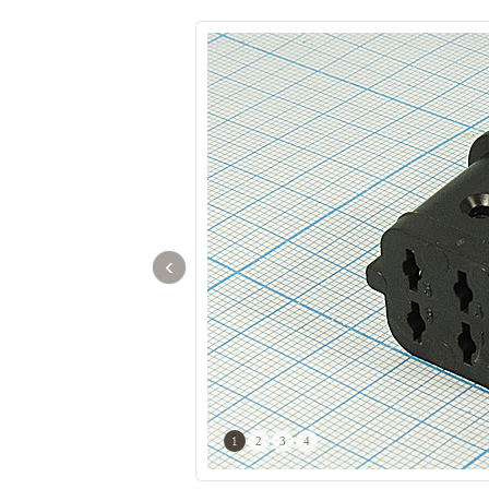
‹
1
2
3
4