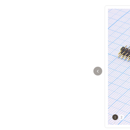
‹
1
2