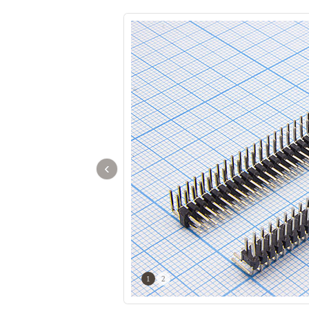
‹
1
2