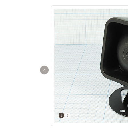
‹
1
2