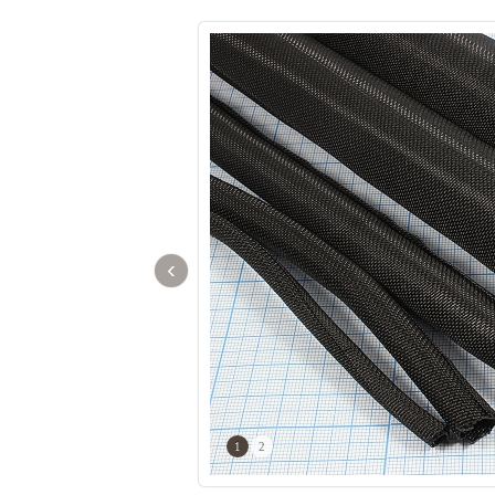
‹
1
2