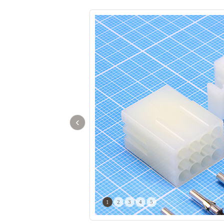
‹
1
2
3
4
5