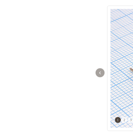
‹
1
2
3