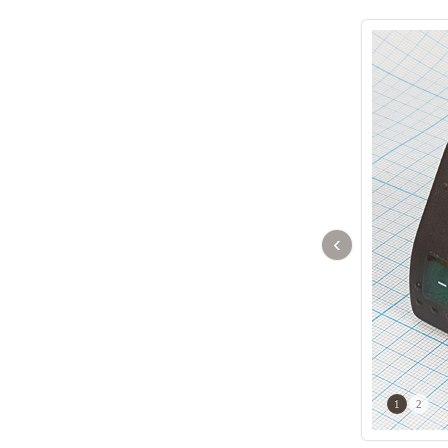
‹
1
2