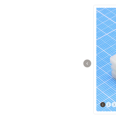
‹
1
2
3