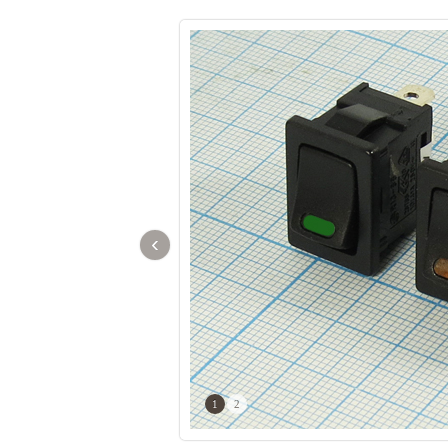
‹
1
2