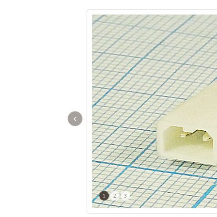
‹
1
2
3