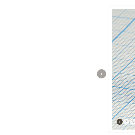
‹
1
2
3