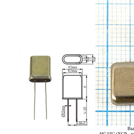
Вы
HC43U (ХСР - хо