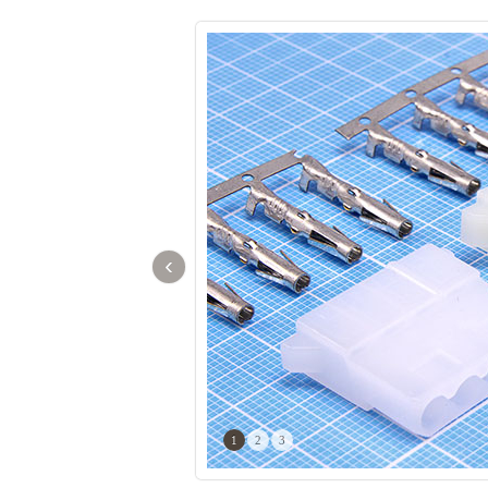
‹
1
2
3