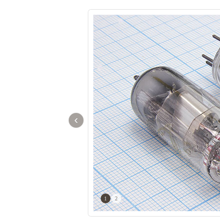
‹
1
2