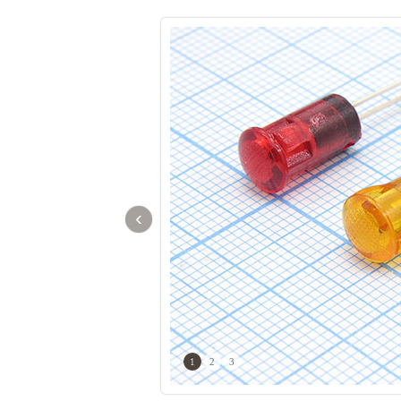
‹
1
2
3