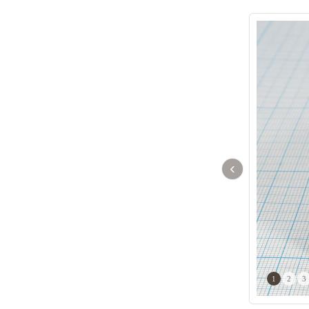
‹
1
2
3