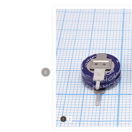
‹
1
2