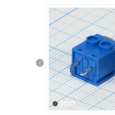
‹
1
2
3
4