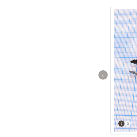
‹
1
2