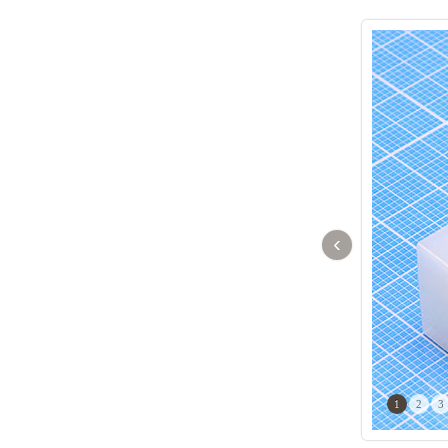
‹
1
2
3