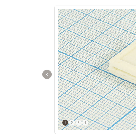
‹
1
2
3
4