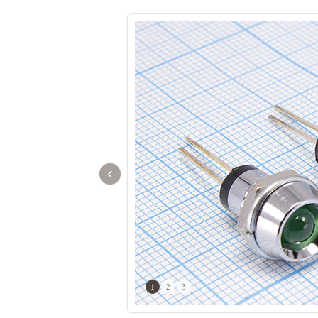
‹
1
2
3