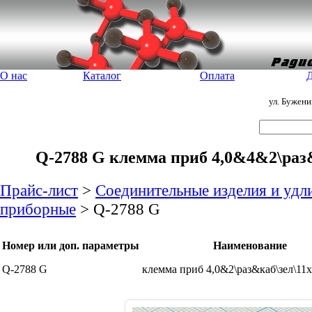
О нас
Каталог
Оплата
Д
ул. Бужен
Q-2788 G клемма приб 4,0&4&2\раз&
Прайс-лист
>
Соединительные изделия и удл
приборные
> Q-2788 G
Номер или доп. параметры
Наименование
Q-2788 G
клемма приб 4,0&2\раз&каб\зел\11x