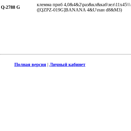
клемма приб 4,0&4&2\раз&кл&каб\зел\11x45\\\
Q-2788 G
([QZPZ-019G]BANANA 4&U\пан d8&М3)
Полная версия
|
Личный кабинет