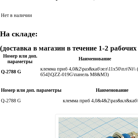
Нет в наличии
На складе:
(доставка в магазин в течение 1-2 рабочих
Номер или доп.
Наименование
параметры
клемма приб 4,0&2\раз&каб\зел\11x50\пл\Ni\\ (
Q-2788 G
654]\QZZ-019G\панель М8&М3)
Номер или доп. параметры
Наименование
Q-2788 G
клемма приб 4,0&4&2\раз&кл&каб\з