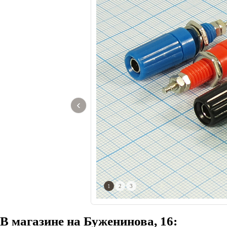
‹
1
2
3
В магазине на Буженинова, 16: