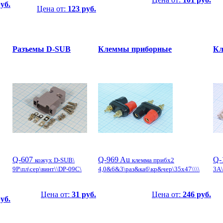
руб.
Цена от:
123 руб.
Разъемы D-SUB
Клеммы приборные
Кл
Q-607
Q-969 Au
Q-
кожух D-SUB\
клемма прибx2
9P\пл\сер\винт\\DP-09C\
4,0&6&3\раз&каб\кр&чер\35x47\\\\
3А\
Цена от:
31 руб.
Цена от:
246 руб.
уб.