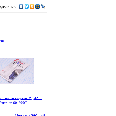
оделиться
еи
ей теплопроводный РАДИАЛ\
\шприц\-60+300С\
Цена от:
280 руб.