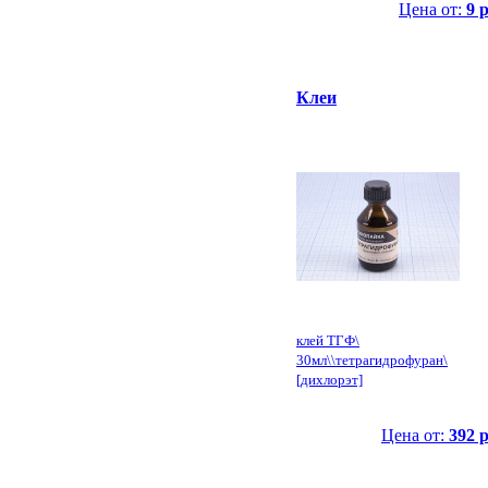
Цена от:
9 
Клеи
клей ТГФ\
30мл\\тетрагидрофуран\
[дихлорэт]
Цена от:
392 р