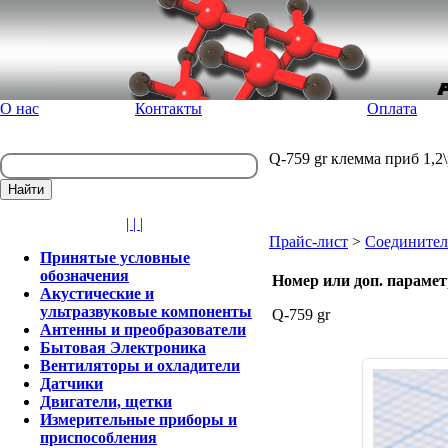
О нас
Контакты
Оплата
Q-759 gr клемма приб 1,2\
| | |
Прайс-лист
>
Соединител
Принятые условные
обозначения
Номер или доп. параме
Акустические и
ультразвуковые компоненты
Q-759 gr
Антенны и преобразователи
Бытовая Электроника
Вентиляторы и охладители
Датчики
Двигатели, щетки
Измерительные приборы и
приспособления