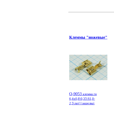
Клеммы "ножевые"
Q-9053
клемма гн
6,4x0,8\0,35\S1,0-
2,5\лат\\\защелка\