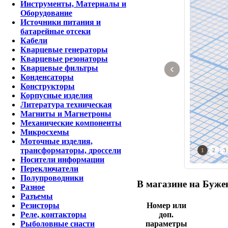
Инструменты, Материалы и
Оборудование
Источники питания и
батарейные отсеки
Кабели
Кварцевые генераторы
Кварцевые резонаторы
‹
Кварцевые фильтры
Конденсаторы
Конструкторы
Корпусные изделия
Литература техническая
Магниты и Магнетроны
Механические компоненты
Микросхемы
Моточные изделия,
трансформаторы, дроссели
1
2
3
Носители информации
Переключатели
Полупроводники
В магазине на Бужен
Разное
Разъемы
Номер или
Резисторы
доп.
Реле, контакторы
параметры
Рыболовные снасти