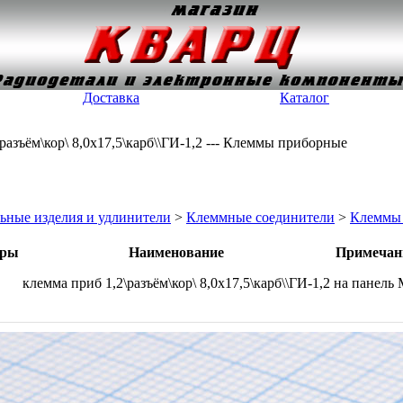
Доставка
Каталог
разъём\кор\ 8,0x17,5\карб\\ГИ-1,2 --- Клеммы приборные
ьные изделия и удлинители
>
Клеммные соединители
>
Клеммы
тры
Наименование
Примечан
клемма приб 1,2\разъём\кор\ 8,0x17,5\карб\\ГИ-1,2
на панель