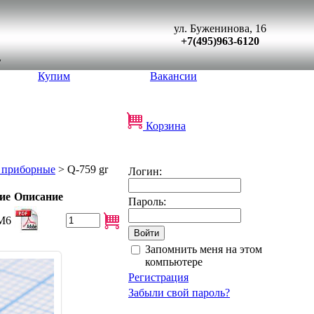
ул. Буженинова, 16
+7(495)963-6120
Купим
Вакансии
Корзина
 приборные
> Q-759 gr
Логин:
ие
Описание
Пароль:
 М6
Запомнить меня на этом
компьютере
Регистрация
Забыли свой пароль?