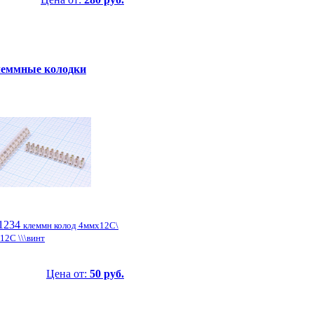
еммные колодки
1234
клеммн колод 4ммx12C\
12C \\\винт
Цена от:
50 руб.