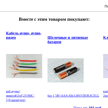
П
Вместе с этим товаром покупают:
Кабель аудио, аудио-
видео
Щелочные и литиевые
Кл
батареи
каб аудио/
кл
микроф\2x0,25\MIC-
бат 1,5В\\AAA\Alk\LR03\DURACELL
2мл
5,0\экран\чер\
Цена от:
101 руб.