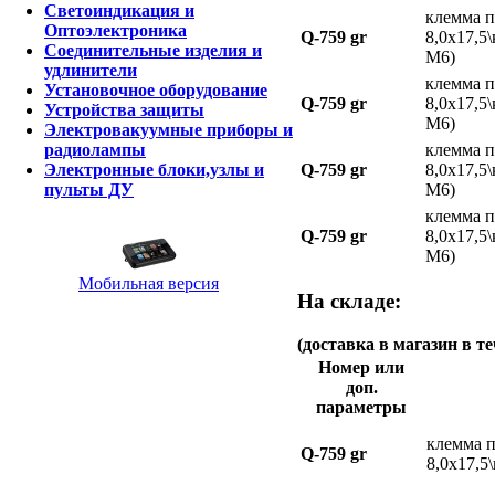
Светоиндикация и
клемма п
Оптоэлектроника
Q-759 gr
8,0x17,5\
Соединительные изделия и
М6)
удлинители
клемма п
Установочное оборудование
Q-759 gr
8,0x17,5\
Устройства защиты
М6)
Электровакуумные приборы и
клемма п
радиолампы
Q-759 gr
8,0x17,5\
Электронные блоки,узлы и
М6)
пульты ДУ
клемма п
Q-759 gr
8,0x17,5\
М6)
Мобильная версия
На складе:
(доставка в магазин в те
Номер или
доп.
параметры
клемма п
Q-759 gr
8,0x17,5