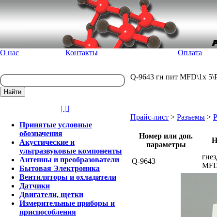
О нас
Контакты
Оплата
Q-9643 гн пит MFD\1x 5\
| | |
Прайс-лист
>
Разъемы
>
Р
Принятые условные
обозначения
Номер или доп.
Н
Акустические и
параметры
ультразвуковые компоненты
гнез
Антенны и преобразователи
Q-9643
MF
Бытовая Электроника
Вентиляторы и охладители
Датчики
Двигатели, щетки
Измерительные приборы и
приспособления