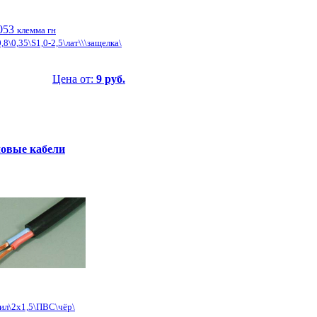
053
клемма гн
,8\0,35\S1,0-2,5\лат\\\защелка\
Цена от:
9 руб.
овые кабели
сил\2x1,5\ПВС\чёр\