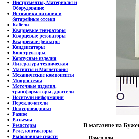
Инструменты, Материалы и
Оборудование
Источники питания и
батарейные отсеки
Кабели
Кварцевые генераторы
Кварцевые резонаторы
Кварцевые фильтры
Конденсаторы
Конструкторы
Корпусные изделия
Литература техническая
Магниты и Магнетроны
Механические компоненты
Микросхемы
Моточные изделия,
трансформаторы, дроссели
Носители информации
Переключатели
Полупроводники
Разное
Разъемы
В магазине на Бужен
Резисторы
Реле, контакторы
Рыболовные снасти
Номер или