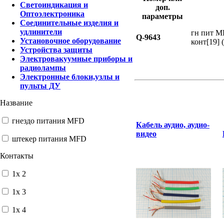
Светоиндикация и
доп.
Оптоэлектроника
параметры
Соединительные изделия и
удлинители
гн пит M
Q-9643
Установочное оборудование
конт[19] 
Устройства защиты
Электровакуумные приборы и
радиолампы
Электронные блоки,узлы и
пульты ДУ
Название
гнездо питания MFD
Кабель аудио, аудио-
видео
штекер питания MFD
Контакты
1x 2
1x 3
1x 4