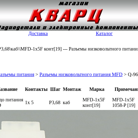
Доставка
Каталог
P3,68\каб\\MFD-1x5F конт[19] --- Разъемы низковольтного пита
азъемы питания
>
Разъемы низковольтного питания MFD
> Q-96
азвание
Контакты
Шаг
Монтаж
Марка
Примечан
до питания
MFD-1x5F
MFD-1x5F
1x 5
P3,68
каб
D
конт[19]
1058-P [19]