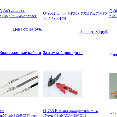
Q-849
Q-9
гн пит DC
Q-9611
шт пит MFD\1x 5\P3,68\каб\\MFD-
2,1D5,5\2C\\каб\пл хвост\
6,4x0
1x5M+конт[20]
Цена от:
34 руб.
Цена от:
34 руб.
Коаксиальные кабели
Зажимы "крокодил"
Сил
Q-785 B
каб
зажим крокодил\ 80x 7\13\
каб 
рк50\1x0,813\RG58\\чер\
15А\чер\BANANA 4\SW-C-13