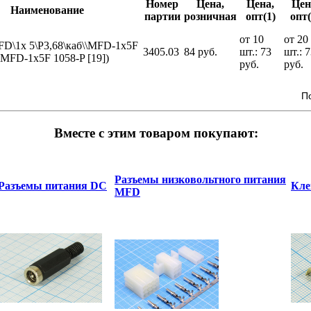
Номер
Цена,
Цена,
Цен
Наименование
партии
розничная
опт(1)
опт(
от 10
от 20
FD\1x 5\P3,68\каб\\MFD-1x5F
3405.03
84 руб.
шт.: 73
шт.: 
(MFD-1x5F 1058-P [19])
руб.
руб.
П
Вместе с этим товаром покупают:
Разъемы низковольтного питания
Разъемы питания DC
Кле
MFD