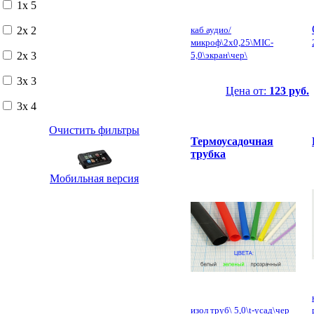
1x 5
2x 2
каб аудио/
микроф\2x0,25\MIC-
2x 3
5,0\экран\чер\
3x 3
Цена от:
123 руб.
3x 4
Очистить фильтры
Термоусадочная
трубка
Мобильная версия
изол труб\ 5,0\t-усад\чер