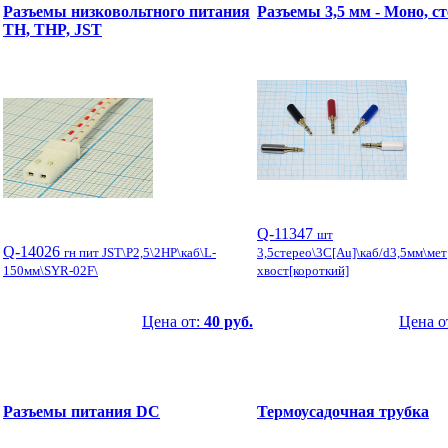
Разъемы низковольтного питания
Разъемы 3,5 мм - Моно, ст
TH, THP, JST
Q-11347
шт
Q-14026
гн пит JST\P2,5\2HP\каб\L-
3,5стерео\3C[Au]\каб/d3,5мм\мет
150мм\SYR-02F\
хвост[короткий]
Цена от:
40 руб.
Цена о
Разъемы питания DC
Термоусадочная трубка