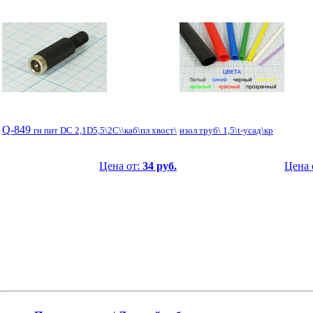
Q-849
гн пит DC 2,1D5,5\2C\\каб\пл хвост\
изол труб\ 1,5\t-усад\кр
Цена от:
34 руб.
Цена 