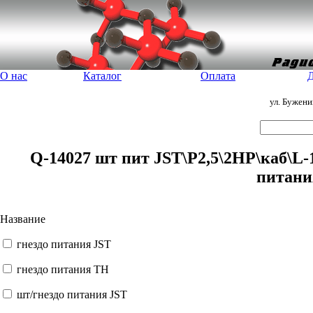
О нас
Каталог
Оплата
Д
ул. Бужен
Q-14027 шт пит JST\P2,5\2HP\каб\L
питани
Название
гнездо питания JST
гнездо питания TH
шт/гнездо питания JST