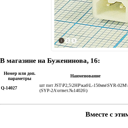
1
2
3
В магазине на Буженинова, 16:
Номер или доп.
Наименование
параметры
шт пит JST\P2,5\2HP\каб\L-150мм\SYR-02M\
Q-14027
(SYP-2A\ответ.№14026\)
Вместе с эти