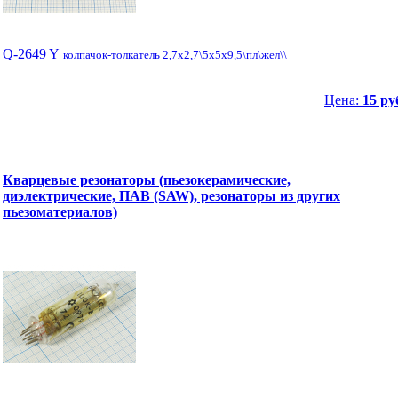
Q-2649 Y
колпачок-толкатель 2,7x2,7\5x5x9,5\пл\жел\\
Цена:
15 ру
Кварцевые резонаторы (пьезокерамические,
диэлектрические, ПАВ (SAW), резонаторы из других
пьезоматериалов)