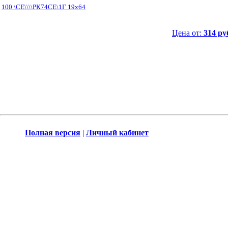
100 \СЕ\\\\РК74СЕ\1Г 19x64
Цена от:
314 ру
Полная версия
|
Личный кабинет