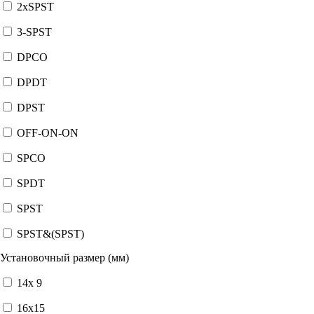
2xSPST
3-SPST
DPCO
DPDT
DPST
OFF-ON-ON
SPCO
SPDT
SPST
SPST&(SPST)
Установочный размер (мм)
14x 9
16x15