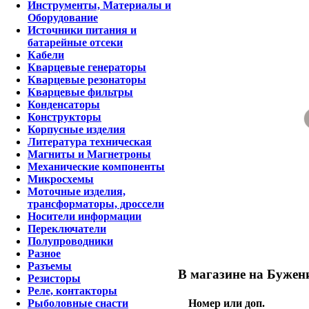
Инструменты, Материалы и
Оборудование
Источники питания и
батарейные отсеки
Кабели
Кварцевые генераторы
Кварцевые резонаторы
Кварцевые фильтры
Конденсаторы
Конструкторы
Корпусные изделия
Литература техническая
Магниты и Магнетроны
Механические компоненты
Микросхемы
Моточные изделия,
трансформаторы, дроссели
Носители информации
Переключатели
Полупроводники
Разное
Разъемы
В магазине на Бужени
Резисторы
Реле, контакторы
Номер или доп.
Рыболовные снасти