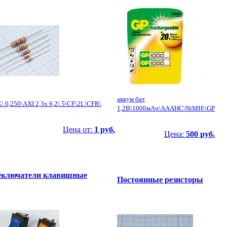
аккум бат
К\ 0,250\AXI 2,3x 6,2\ 5\CF\2L\CFR\
1,2В\1000мАч\AAAHC\NiMH\\GP
Цена от:
1 руб.
Цена:
500 руб.
еключатели клавишные
Постоянные резисторы