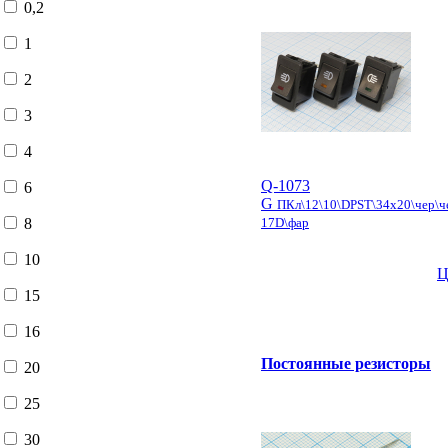
0,2
1
2
3
4
Q-1073
6
G
ПКл\12\10\DPST\34x20\чер\ч
17D\фар
8
10
Ц
15
16
Постоянные резисторы
20
25
30