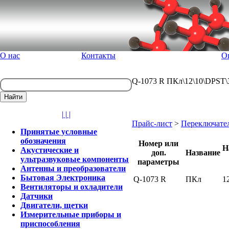
О нас
Контакты
О
Q-1073 R ПКл\12\10\DPST\
| | |
Прайс-лист
>
Переключате
Принятые условные
обозначения
Номер или
Н
Акустические и
доп.
Название
ультразвуковые компоненты
параметры
Антенны и преобразователи
Бытовая Электроника
Q-1073 R
ПКл
1
Вентиляторы и охладители
Датчики
Двигатели, щетки
Измерительные приборы и
приспособления