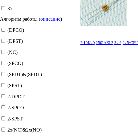
35
Алгоритм работы (
описание
)
(DPCO)
(DPST)
Р 10К\ 0,250\AXI 2,3x 6,2\ 5\CF
(NC)
(SPCO)
(SPDT)&(SPDT)
(SPST)
2-DPDT
2-SPCO
2-SPST
2x(NC)&2x(NO)