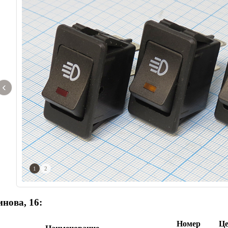
‹
1
2
нова, 16:
Номер
Це