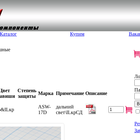
Каталог
Купим
Вака
ишные
Ло
Па
Цвет
Степень
Марка
Примечание
Описание
авиши
защиты
ASW-
дальний
р&ILкр
17D
свет\ILкрСД
Ре
За