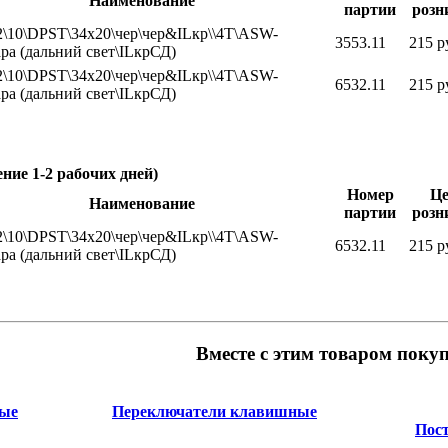
Наименование
партии
розн
\10\DPST\34x20\чер\чер&ILкр\\4T\ASW-
3553.11
215 р
ра (дальний свет\ILкрСД)
\10\DPST\34x20\чер\чер&ILкр\\4T\ASW-
6532.11
215 р
ра (дальний свет\ILкрСД)
ение 1-2 рабочих дней)
Номер
Це
Наименование
партии
розн
\10\DPST\34x20\чер\чер&ILкр\\4T\ASW-
6532.11
215 р
ра (дальний свет\ILкрСД)
Вместе с этим товаром поку
ные
Переключатели клавишные
Пос