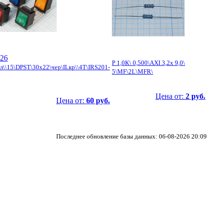
26
Р 1,0К\ 0,500\AXI 3,2x 9,0\
л\\15\DPST\30x22\чер\ILкр\\4T\IRS201-
5\MF\2L\MFR\
Цена от:
2 руб.
Цена от:
60 руб.
Последнее обновление базы данных: 06-08-2026 20:09