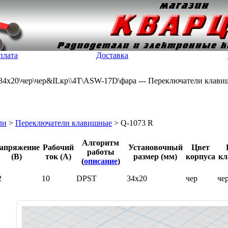
плата
Доставка
34x20\чер\чер&ILкр\\4T\ASW-17D\фара --- Переключатели клав
ли
>
Переключатели клавишные
> Q-1073 R
Алгоритм
апряжение
Рабочий
Установочный
Цвет
работы
(В)
ток (А)
размер (мм)
корпуса
кл
(
описание
)
2
10
DPST
34x20
чер
че