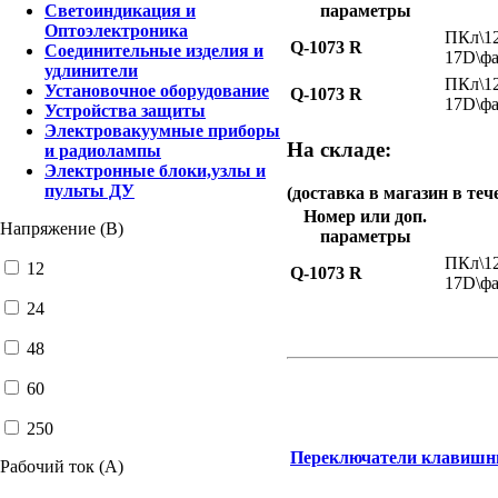
параметры
Светоиндикация и
Оптоэлектроника
ПКл\12
Q-1073 R
Соединительные изделия и
17D\фа
удлинители
ПКл\12
Установочное оборудование
Q-1073 R
17D\фа
Устройства защиты
Электровакуумные приборы
На складе:
и радиолампы
Электронные блоки,узлы и
пульты ДУ
(доставка в магазин в теч
Номер или доп.
Напряжение (В)
параметры
ПКл\12
12
Q-1073 R
17D\фа
24
48
60
250
Переключатели клавиш
Рабочий ток (А)