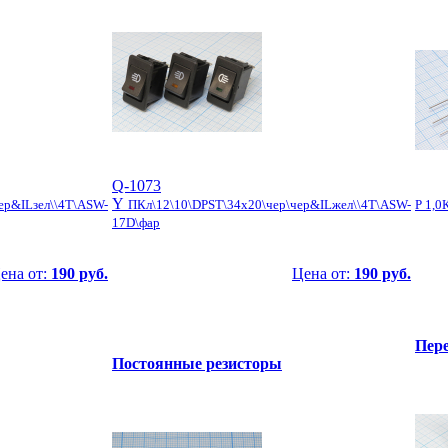
Q-1073
Y
ер&ILзел\\4T\ASW-
ПКл\12\10\DPST\34x20\чер\чер&ILжел\\4T\ASW-
Р 1,0
17D\фар
ена от:
190 руб.
Цена от:
190 руб.
Пер
Постоянные резисторы