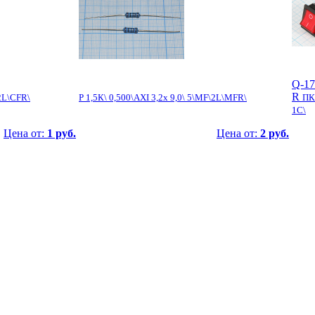
Q-17
R
\2L\CFR\
Р 1,5К\ 0,500\AXI 3,2x 9,0\ 5\MF\2L\MFR\
ПК
1C\
Цена от:
1 руб.
Цена от:
2 руб.