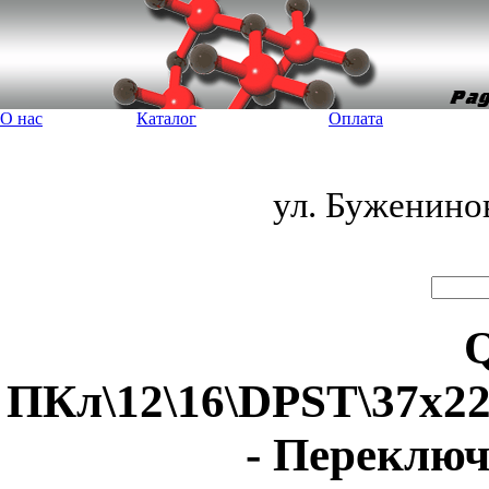
О нас
Каталог
Оплата
ул. Буженино
Q
ПКл\12\16\DPST\37x22
- Переклю