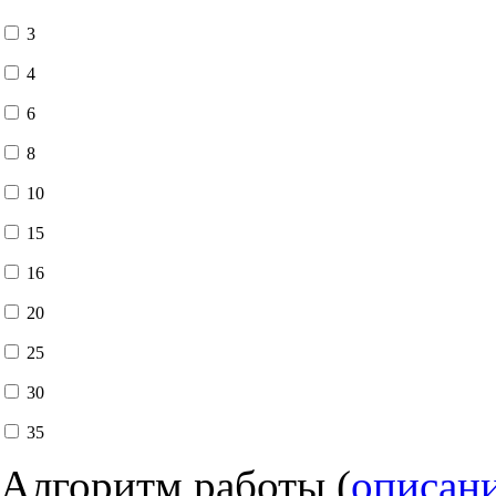
3
4
6
8
10
15
16
20
25
30
35
Алгоритм работы (
описан