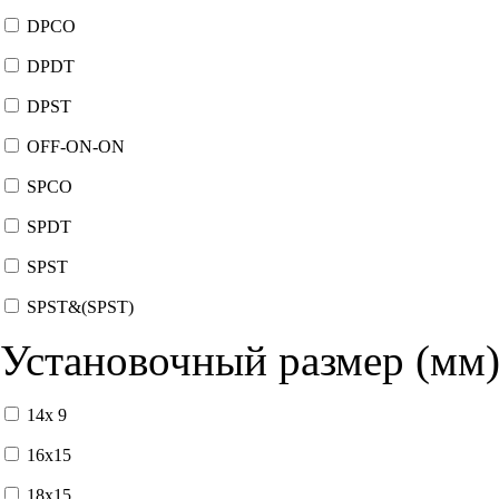
DPCO
DPDT
DPST
OFF-ON-ON
SPCO
SPDT
SPST
SPST&(SPST)
Установочный размер (мм
14x 9
16x15
18x15