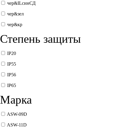
чер&ILсинСД
чер&зел
чер&кр
Степень защиты
IP20
IP55
IP56
IP65
Марка
ASW-09D
ASW-11D