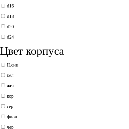
d16
d18
d20
d24
Цвет корпуса
ILсин
бел
жел
кор
сер
фиол
чер