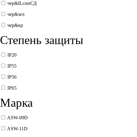
чер&ILсинСД
чер&зел
чер&кр
Степень защиты
IP20
IP55
IP56
IP65
Марка
ASW-09D
ASW-11D