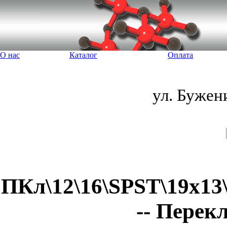
О нас
Каталог
Оплата
ул. Бужен
ПКл\12\16\SPST\19x13
-- Пере