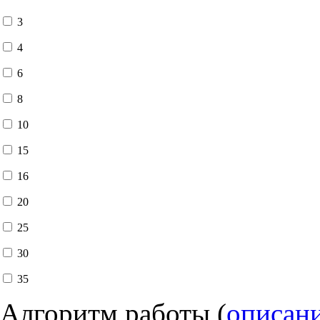
3
4
6
8
10
15
16
20
25
30
35
Алгоритм работы (
описан