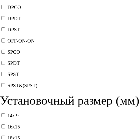
DPCO
DPDT
DPST
OFF-ON-ON
SPCO
SPDT
SPST
SPST&(SPST)
Установочный размер (мм
14x 9
16x15
18x15