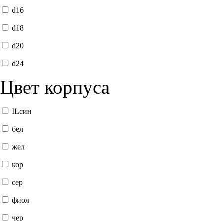
d16
d18
d20
d24
Цвет корпуса
ILсин
бел
жел
кор
сер
фиол
чер