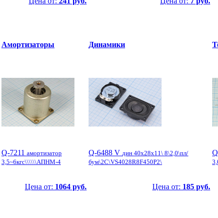
Цена от:
241 руб.
Цена от:
7 руб.
Амортизаторы
Динамики
Т
Q-7211
Q-6488 V
Q
амортизатор
дин 40x28x11\ 8\2,0\пл/
3,5~6кгс\\\\\\АПНМ-4
бум\2C\VS4028R8F450P2\
3
Цена от:
1064 руб.
Цена от:
185 руб.