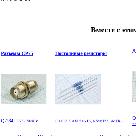
Вместе с эти
Д
Разъемы СР75
Постоянные резисторы
Q
Q-284
СР75-150ФВ\
Р 1,0К\ 2\AXI 5,0x16,0\ 5\MF\2L\MFR\
п