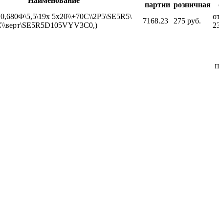
Наименование
партии
розничная
0,680Ф\5,5\19x 5x20\\+70C\\2P5\SE5R5\
от
7168.23
275 руб.
C\\верт\SE5R5D105VYV3C0,)
2
П