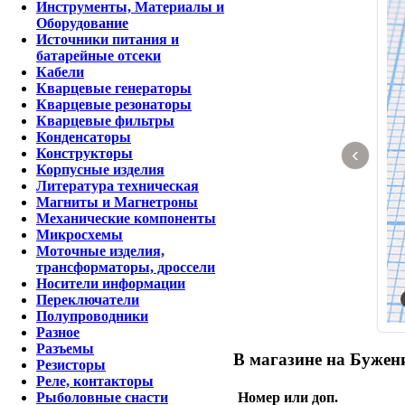
Инструменты, Материалы и
Оборудование
Источники питания и
батарейные отсеки
Кабели
Кварцевые генераторы
Кварцевые резонаторы
Кварцевые фильтры
Конденсаторы
‹
Конструкторы
Корпусные изделия
Литература техническая
Магниты и Магнетроны
Механические компоненты
Микросхемы
Моточные изделия,
трансформаторы, дроссели
Носители информации
Переключатели
Полупроводники
Разное
Разъемы
В магазине на Бужени
Резисторы
Реле, контакторы
Номер или доп.
Рыболовные снасти