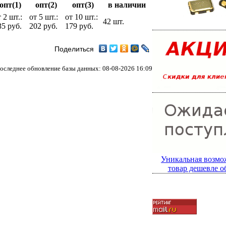
опт(1)
опт(2)
опт(3)
в наличии
 2 шт.:
от 5 шт.:
от 10 шт.:
42 шт.
35 руб.
202 руб.
179 руб.
Поделиться
оследнее обновление базы данных: 08-08-2026 16:09
Уникальная возмо
товар дешевле о