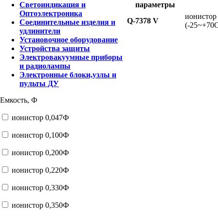
параметры
Светоиндикация и
Оптоэлектроника
ионистор 
Q-7378 V
Соединительные изделия и
(-25~+70
удлинители
Установочное оборудование
Устройства защиты
Электровакуумные приборы
и радиолампы
Электронные блоки,узлы и
пульты ДУ
Емкость, Ф
ионистор 0,047Ф
ионистор 0,100Ф
ионистор 0,200Ф
ионистор 0,220Ф
ионистор 0,330Ф
ионистор 0,350Ф