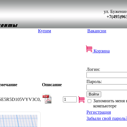
ул. Буженин
+7(495)96
Купим
Вакансии
Корзина
Логин:
Пароль:
мечание
Описание
т\SE5R5D105VYV3C0,
Запомнить меня 
компьютере
Регистрация
Забыли свой пароль