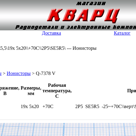
Доставка
Каталог
5,5\19x 5x20\\+70C\\2P5\SE5R5\ --- Ионисторы
ы
>
Ионисторы
> Q-7378 V
Рабочая
ряжение,
Размеры,
температура,
При
В
мм
С
19x 5x20
+70C
2P5
SE5R5
-25~+70C\\вер