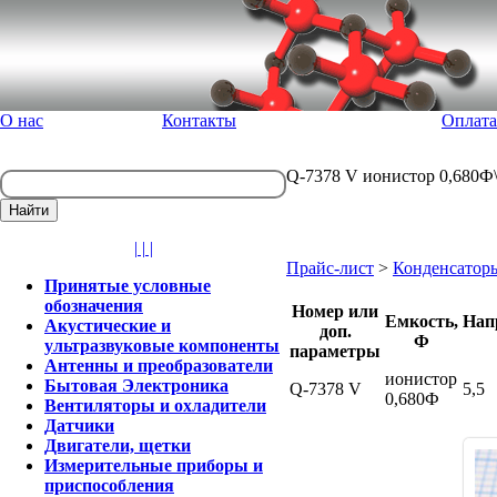
О нас
Контакты
Оплата
Q-7378 V ионистор 0,680Ф\
| | |
Прайс-лист
>
Конденсатор
Принятые условные
обозначения
Номер или
Емкость,
Нап
Акустические и
доп.
Ф
ультразвуковые компоненты
параметры
Антенны и преобразователи
ионистор
Бытовая Электроника
Q-7378 V
5,5
0,680Ф
Вентиляторы и охладители
Датчики
Двигатели, щетки
Измерительные приборы и
приспособления