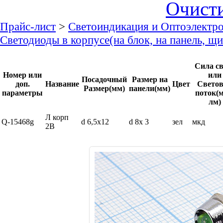
Очист
Прайс-лист
>
Светоиндикация и Оптоэлектр
Светодиоды в корпусе(на блок, на панель, щ
Сила св
Номер или
или
Посадочный
Размер на
доп.
Название
Цвет
Свето
Размер(мм)
панели(мм)
параметры
поток(м
лм)
Л корп
Q-15468g
d 6,5x12
d 8x 3
зел
мкд
2В