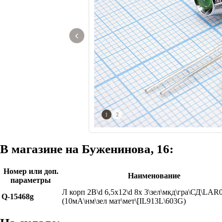
‹
1
2
В магазине на Буженинова, 16:
Номер или доп.
Наименование
параметры
Л корп 2В\d 6,5x12\d 8x 3\зел\мкд\гра\СД\LA
Q-15468g
(10мА\нм\зел мат\мет\[IL913L\603G)