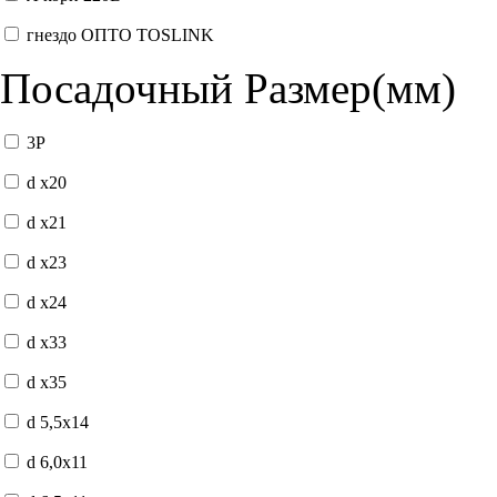
гнездо ОПТО TOSLINK
Посадочный Размер(мм)
3P
d x20
d x21
d x23
d x24
d x33
d x35
d 5,5x14
d 6,0x11