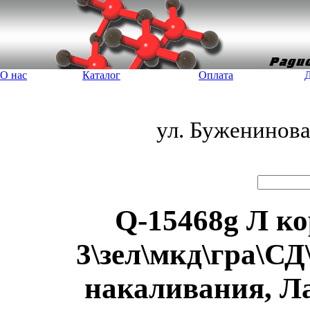
О нас
Каталог
Оплата
Д
ул. Буженинов
Q-15468g Л ко
3\зел\мкд\гра\С
накаливания, Л