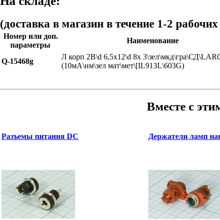
На складе:
(доставка в магазин в течение 1-2 рабочих
Номер или доп.
Наименование
параметры
Л корп 2В\d 6,5x12\d 8x 3\зел\мкд\гра\СД\LA
Q-15468g
(10мА\нм\зел мат\мет\[IL913L\603G)
Вместе с эти
Разъемы питания DC
Держатели ламп на