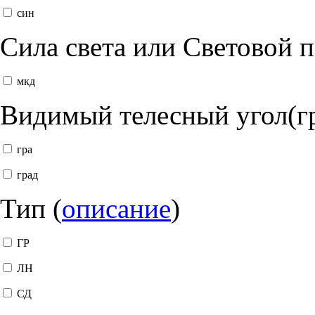
син
Сила света или Световой 
мкд
Видимый телесный угол(г
гра
град
Тип (
описание
)
ГР
ЛН
СД