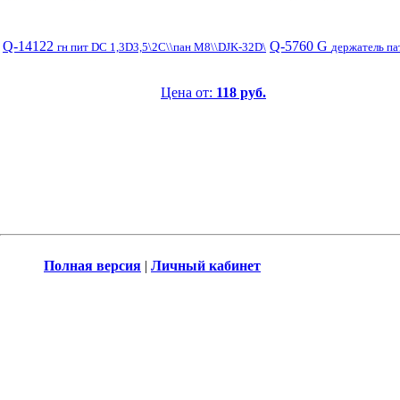
Q-14122
Q-5760 G
гн пит DC 1,3D3,5\2C\\пан М8\\DJK-32D\
держатель па
Цена от:
118 руб.
Полная версия
|
Личный кабинет