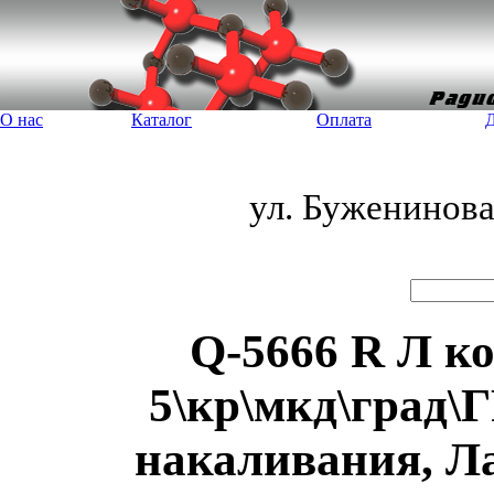
О нас
Каталог
Оплата
Д
ул. Буженинов
Q-5666 R Л ко
5\кр\мкд\град\
накаливания, Л