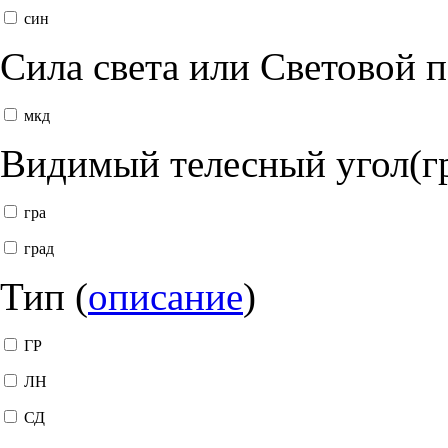
син
Сила света или Световой 
мкд
Видимый телесный угол(г
гра
град
Тип (
описание
)
ГР
ЛН
СД