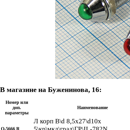
В магазине на Буженинова, 16:
Номер или
доп.
Наименование
параметры
Л корп В\d 8,5x27\d10x
5\кр\мкд\град\ГР\IL-782N
Q-5666 R