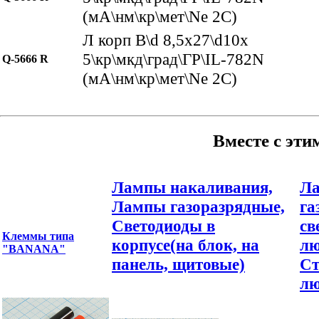
(мА\нм\кр\мет\Ne 2C)
Л корп В\d 8,5x27\d10x
5\кр\мкд\град\ГР\IL-782N
Q-5666 R
(мА\нм\кр\мет\Ne 2C)
Вместе с эти
Лампы накаливания,
Ла
Лампы газоразрядные,
га
Светодиоды в
св
Клеммы типа
корпусе(на блок, на
лю
"BANANA"
панель, щитовые)
Ст
лю