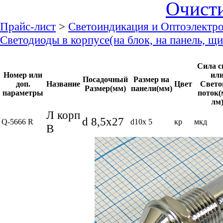
Очист
Прайс-лист
>
Светоиндикация и Оптоэлектр
Светодиоды в корпусе(на блок, на панель, щ
Сила с
Номер или
ил
Посадочный
Размер на
доп.
Название
Цвет
Свето
Размер(мм)
панели(мм)
параметры
поток(
лм
Л корп
d 8,5x27
Q-5666 R
d10x 5
кр
мкд
В