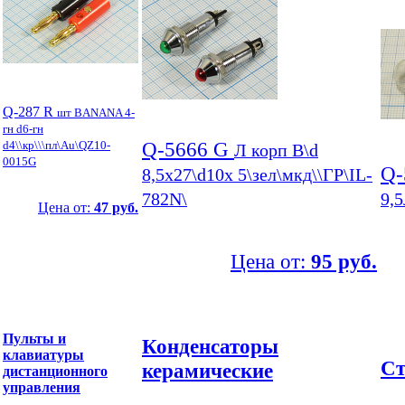
Q-287 R
шт BANANA 4-
гн d6-гн
Q-5666 G
d4\\кр\\\пл\Au\QZ10-
Л корп В\d
0015G
Q-
8,5x27\d10x 5\зел\мкд\\ГР\IL-
782N\
9,
Цена от:
47 руб.
Цена от:
95 руб.
Пульты и
Конденсаторы
клавиатуры
Ст
керамические
дистанционного
управления