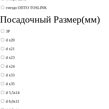
гнездо ОПТО TOSLINK
Посадочный Размер(мм)
3P
d x20
d x21
d x23
d x24
d x33
d x35
d 5,5x14
d 6,0x11