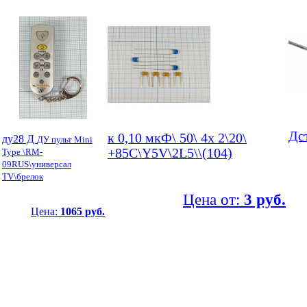
Дс
к 0,10 мкФ\ 50\ 4x 2\20\
ду28 Д
ДУ пульт Mini
+85C\Y5V\2L5\\(104)
Type \RM-
09RUS\универсал
TV\брелок
Цена от:
3 руб.
Цена:
1065 руб.