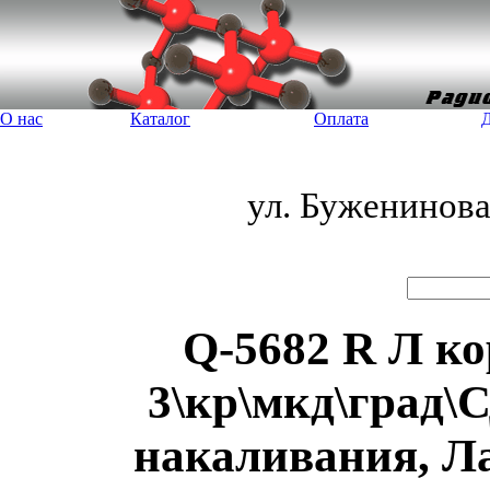
О нас
Каталог
Оплата
Д
ул. Буженинов
Q-5682 R Л ко
3\кр\мкд\град\
накаливания, Л