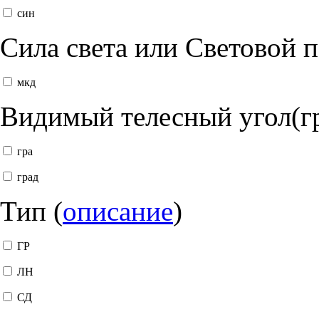
син
Сила света или Световой 
мкд
Видимый телесный угол(г
гра
град
Тип (
описание
)
ГР
ЛН
СД