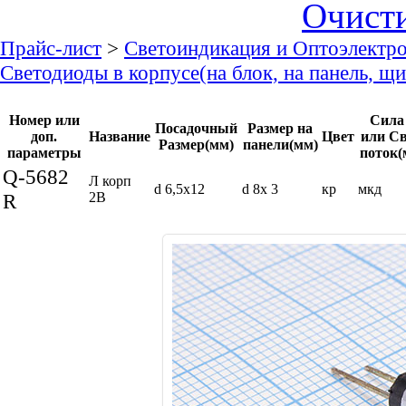
Очист
Прайс-лист
>
Светоиндикация и Оптоэлектр
Светодиоды в корпусе(на блок, на панель, щ
Номер или
Сила
Посадочный
Размер на
доп.
Название
Цвет
или С
Размер(мм)
панели(мм)
параметры
поток(
Q-5682
Л корп
d 6,5x12
d 8x 3
кр
мкд
R
2В