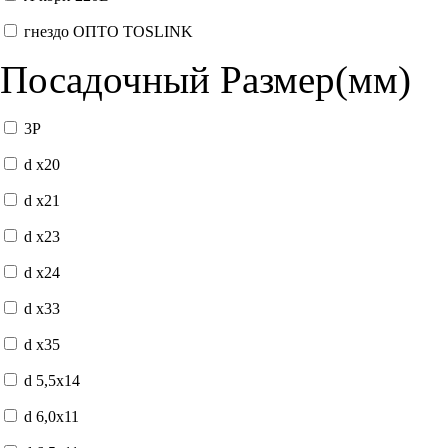
гнездо ОПТО TOSLINK
Посадочный Размер(мм)
3P
d x20
d x21
d x23
d x24
d x33
d x35
d 5,5x14
d 6,0x11