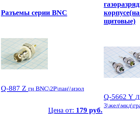
газоразряд
Разъемы серии BNC
корпусе(на
щитовые)
Q-887 Z
гн BNC\2P\пан\\изол
Q-5662 Y
Л
3\жел\мкд\гр
Цена от:
179 руб.