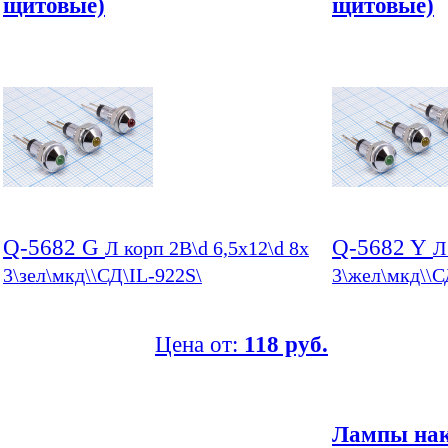
щитовые)
щитовые)
Q-5682 G
Q-5682 Y
Л корп 2В\d 6,5x12\d 8x
Л
3\зел\мкд\\СД\IL-922S\
3\жел\мкд\\С
Цена от:
118 руб.
Лампы нак