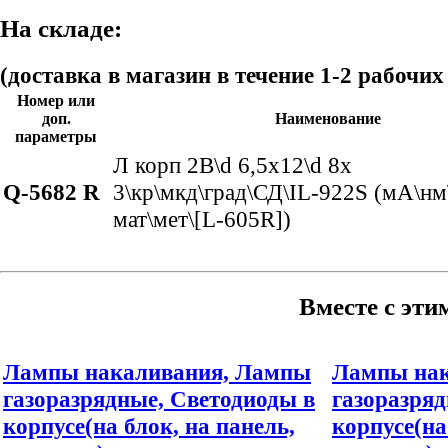
На складе:
(доставка в магазин в течение 1-2 рабочих
Номер или
доп.
Наименование
параметры
Л корп 2В\d 6,5x12\d 8x
Q-5682 R
3\кр\мкд\град\СД\IL-922S (мА\нм
мат\мет\[L-605R])
Вместе с эти
Лампы накаливания, Лампы
Лампы нак
газоразрядные, Светодиоды в
газоразряд
корпусе(на блок, на панель,
корпусе(на