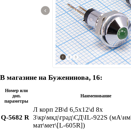
‹
1
2
3
В магазине на Буженинова, 16:
Номер или
доп.
Наименование
параметры
Л корп 2В\d 6,5x12\d 8x
Q-5682 R
3\кр\мкд\град\СД\IL-922S (мА\нм
мат\мет\[L-605R])