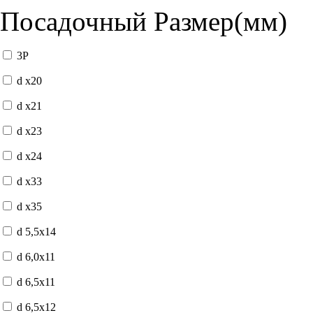
Посадочный Размер(мм)
3P
d x20
d x21
d x23
d x24
d x33
d x35
d 5,5x14
d 6,0x11
d 6,5x11
d 6,5x12