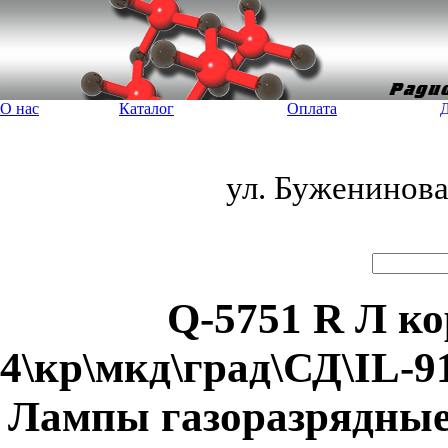
О нас
Каталог
Оплата
Д
ул. Буженинов
Q-5751 R Л ко
4\кр\мкд\град\СД\IL-9
Лампы газоразрядные,