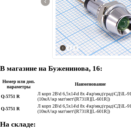
‹
1
2
3
В магазине на Буженинова, 16:
Номер или доп.
Наименование
параметры
Л корп 2В\d 6,5x14\d 8x 4\кр\мкд\град\СД\IL-9
Q-5751 R
(10мА\\кр мат\мет\[R731R][L-601R])
Л корп 2В\d 6,5x14\d 8x 4\кр\мкд\град\СД\IL-9
Q-5751 R
(10мА\\кр мат\мет\[R731R][L-601R])
На складе: