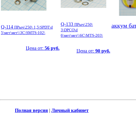
Q-133
ПРыч\250\
аккум б
Q-114
ПРыч\250\ 1,5\SPDT\d
3\DPCO\d
5\мет\мет\\3C\SMTS-102\
6\мет\мет\\6C\MTS-203\
Цена от:
56 руб.
Цена от:
90 руб.
Полная версия
|
Личный кабинет