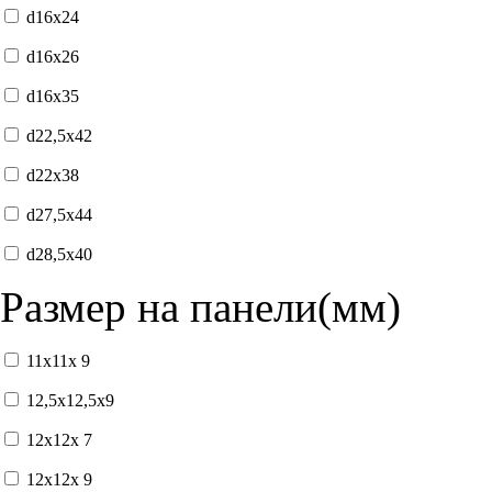
d16x24
d16x26
d16x35
d22,5x42
d22x38
d27,5x44
d28,5x40
Размер на панели(мм)
11x11x 9
12,5x12,5x9
12x12x 7
12x12x 9