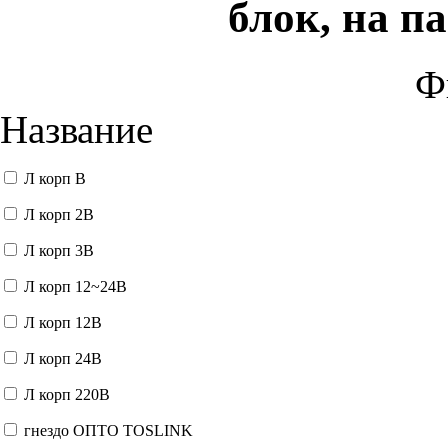
блок, на п
Ф
Название
Л корп В
Л корп 2В
Л корп 3В
Л корп 12~24В
Л корп 12В
Л корп 24В
Л корп 220В
гнездо ОПТО TOSLINK