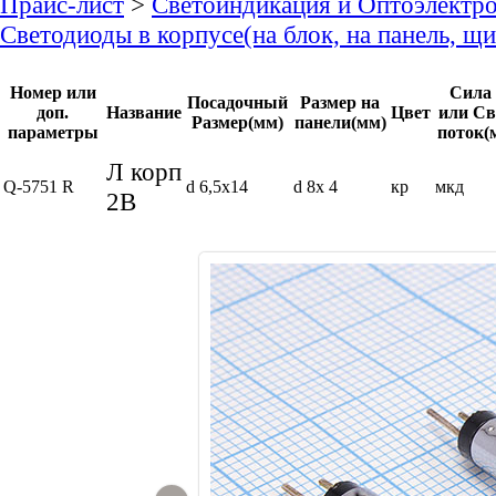
Прайс-лист
>
Светоиндикация и Оптоэлектр
Светодиоды в корпусе(на блок, на панель, щ
Номер или
Сила 
Посадочный
Размер на
доп.
Название
Цвет
или Св
Размер(мм)
панели(мм)
параметры
поток(
Л корп
Q-5751 R
d 6,5x14
d 8x 4
кр
мкд
2В