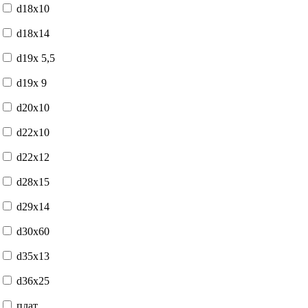
d18x10
d18x14
d19x 5,5
d19x 9
d20x10
d22x10
d22x12
d28x15
d29x14
d30x60
d35x13
d36x25
плат