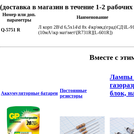
(доставка в магазин в течение 1-2 рабочих
Номер или доп.
Наименование
параметры
Л корп 2В\d 6,5x14\d 8x 4\кр\мкд\град\СД\IL-9
Q-5751 R
(10мА\\кр мат\мет\[R731R][L-601R])
Вместе с эти
Лампы 
газораз
Постоянные
блок, н
Аккумуляторные батареи
резисторы