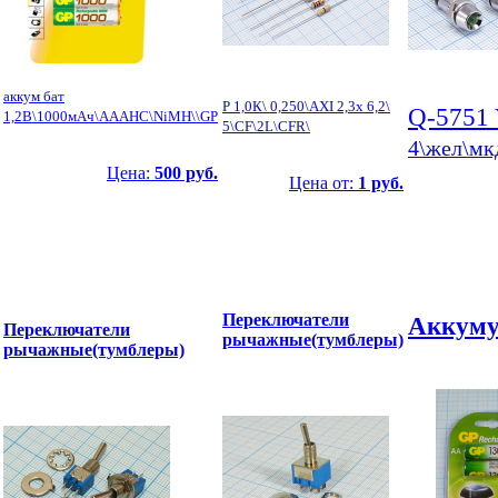
аккум бат
Р 1,0К\ 0,250\AXI 2,3x 6,2\
Q-5751
1,2В\1000мАч\AAAHC\NiMH\\GP
5\CF\2L\CFR\
4\жел\мк
Цена:
500 руб.
Цена от:
1 руб.
Переключатели
Аккуму
Переключатели
рычажные(тумблеры)
рычажные(тумблеры)