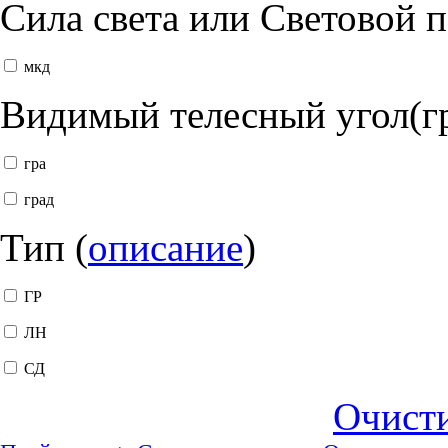
Сила света или Световой 
мкд
Видимый телесный угол(г
гра
град
Тип (
описание
)
ГР
ЛН
СД
Очист