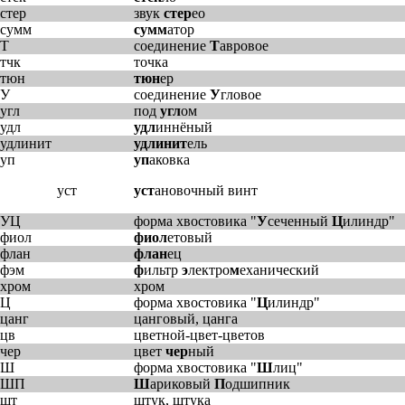
стер
звук
стер
ео
сумм
сумм
атор
Т
соединение
Т
авровое
тчк
точка
тюн
тюн
ер
У
соединение
У
гловое
угл
под
угл
ом
удл
удл
иннёный
удлинит
удлинит
ель
уп
уп
аковка
уст
уст
ановочный винт
УЦ
форма хвостовика "
У
сеченный
Ц
илиндр"
фиол
фиол
етовый
флан
флан
ец
фэм
ф
ильтр
э
лектро
м
еханический
хром
хром
Ц
форма хвостовика "
Ц
илиндр"
цанг
цанговый, цанга
цв
цветной-цвет-цветов
чер
цвет
чер
ный
Ш
форма хвостовика "
Ш
лиц"
ШП
Ш
ариковый
П
одшипник
шт
штук, штука