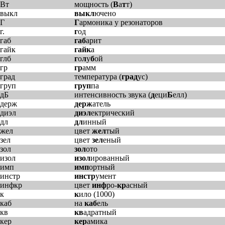
Вт
мощность (
В
а
т
т)
выкл
выкл
ючено
Г
Г
армоника у резонаторов
г.
г
од
габ
габ
арит
гайк
гайк
а
глб
г
о
л
у
б
ой
гр
гр
амм
град
температура (
град
ус)
груп
груп
па
дБ
интенсивность звука (
д
еци
Б
елл)
держ
держ
атель
диэл
диэл
ектрический
дл
дл
инный
жел
цвет
жел
тый
зел
цвет
зел
еный
зол
зол
ото
изол
изол
ированный
имп
имп
ортный
инстр
инстр
умент
инфкр
цвет
инф
ро-
кр
асный
к
к
ило (1000)
каб
на
каб
ель
кв
кв
адратный
кер
кер
амика