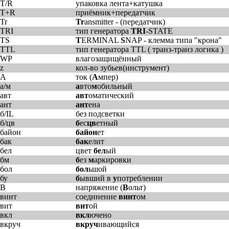
T/R
упаковка лента+катушка
T+R
приёмник+передатчик
Tr
Tr
ansmitter - (передатчик)
TRI
тип генератора
TRI
-STATE
TS
T
ERMINAL
S
NAP - клемма типа "крона"
TTL
тип генератора TTL ( транз-транз логика )
WP
влагозащищённый
z
кол-во зубьев(инструмент)
А
ток (
А
мпер)
а/м
а
вто
м
обильный
авт
авт
оматический
ант
ант
ена
б/IL
без подсветки
б/цв
б
ес
цв
етный
байон
байон
ет
бак
бак
елит
бел
цвет
бел
ый
бм
б
ез
м
аркировки
бол
бол
ьшой
бу
б
ывший в
у
потреблении
В
напряжение (
В
ольт)
винт
соединение
винт
ом
вит
вит
ой
вкл
вкл
ючено
вкруч
вкруч
ивающийся