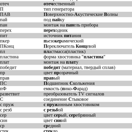
отеч
отеч
ественный
П
тип генератора
ПАВ
П
оверхностно-
А
кустические
В
олны
пай
под
пай
ку
пан
монтаж на
пан
ель прибора
перех
перех
одник
пит
источник
пит
ания
пкер
п
ьезо
кер
амический
ПКонц
П
ереключатель
Конц
евой
пл
пл
астмасса(пластик)
пластина
форма хвостовика "
пластина
"
плат
монтаж на
плат
у
победит
победит
(материал, твердый сплав)
пр
цвет
пр
озрачный
прав
прав
ый
ПС
П
одшипник
С
кольжения
пФ
емкость (
п
ико-
Ф
арад)
разветвит
преобразователь TV сигналов
С
соединение
С
тыковое
с пруж
с пруж
инным хвостовиком
с резб
с резьб
ой
сер
цвет
сер
ый,
сер
ебрянный
син
цвет
син
ий
ср
ср
едний
стек
стек
ло