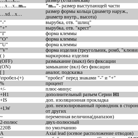
…x…x…
размер (x-латинская)
…x…x...
m...
"m..."
- размер выступающей части
размер формы кольца (диаметр наруж.,
…xd…x…
диаметр внутр., высота)
"-"
вырубка, отв. "шлиц"
"+"
вырубка, отв. "крест"
"I"
форма клеммы
"O"
форма клеммы
"U"
форма клеммы
"V"
форма изделия (треугольник, ромб, "клюви
( )
маркировка изделия
(OFF)
размыкание (выкл) без фиксации
(ON)
замыкание (вкл) без фиксации
[ ]
аналог, подсказка
\пробел-(+)
"пробел" перед знаками "-" и "+"
%
процент
+/-
плюс-минус
+H1
дополнительный разъем Серии
H1
+IS
доп. изоляционная прокладка
доп. неизолированный проводник в сторон
+LW
от других
~
переменная величина(диапазон)
2-полюс
двух-полюсный
220B
по умолчанию
A
Axial lead (осевое расположение отводов)