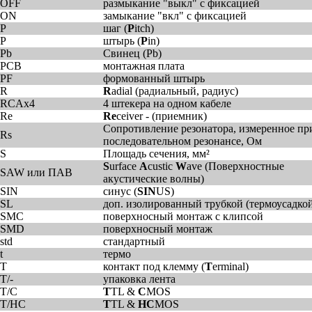
OFF
размыкание "выкл" с фиксацией
ON
замыкание "вкл" с фиксацией
P
шаг (
P
itch)
P
штырь (
P
in)
Pb
Свинец (Pb)
PCB
монтажная плата
PF
формованный штырь
R
R
adial (радиальный, радиус)
RCAx4
4 штекера на одном кабеле
Re
Re
ceiver - (приемник)
Сопротивление резонатора, измеренное пр
Rs
последовательном резонансе, Ом
S
Площадь сечения, мм²
S
urface
A
custic
W
ave (Поверхностные
SAW или ПАВ
акустические волны)
SIN
синус (
SIN
US)
SL
доп. изолированный трубкой (термоусадко
SMC
поверхносный монтаж с клипсой
SMD
поверхносный монтаж
std
стандартный
t
термо
T
контакт под клемму (
T
erminal)
T/-
упаковка лента
T/C
T
TL &
C
MOS
T/HC
T
TL &
HC
MOS