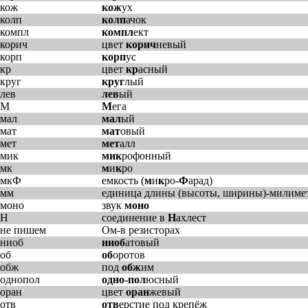
кож
кож
ух
колп
колп
ачок
компл
компл
ект
корич
цвет
корич
невый
корп
корп
ус
кр
цвет
кр
асный
круг
круг
лый
лев
лев
ый
М
М
ега
мал
мал
ый
мат
мат
овый
мет
мет
алл
мик
мик
рофонный
мк
м
и
к
ро
мкФ
емкость (
м
и
к
ро-
Ф
арад)
мм
единица длины (высоты, ширины)-милиме
моно
звук
моно
Н
соединение в
Н
ахлест
не пишем
Ом-в резисторах
ниоб
ниоб
атовый
об
об
оротов
обж
под
обж
им
однопол
одно-пол
юсный
оран
цвет
оран
жевый
отв
отв
ерстие под крепёж