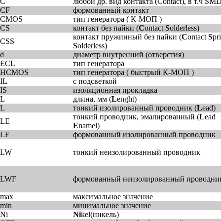
C
любой др. вид контакта (Contact), в т.ч SM
CF
формованный контакт
CMOS
тип генератора ( К-МОП )
CS
контакт без пайки (
C
ontact
S
olderless)
контакт пружинный без пайки (
C
ontact
S
pr
CSS
S
olderless)
d
диаметр внутренний (отверстия)
ECL
тип генератора
HCMOS
тип генератора ( быстрый К-МОП )
IL
с подсветкой
IS
изоляционная прокладка
L
длина, мм (
L
enght)
L
тонкий изолированный проводник (
L
ead)
тонкий проводник, эмалированный (
L
ead
LE
E
namel)
LF
формованный изолированный проводник
LW
тонкий неизолированный проводник
LWF
формованный неизолированный проводни
max
максимальное значение
min
минимальное значение
Ni
Ni
kel(никель)