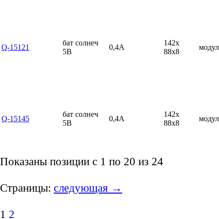
бат солнеч
142x
Q-15121
0,4А
модул
5В
88x8
бат солнеч
142x
Q-15145
0,4А
модул
5В
88x8
Показаны позиции с 1 по 20 из 24
Страницы:
следующая →
1
2