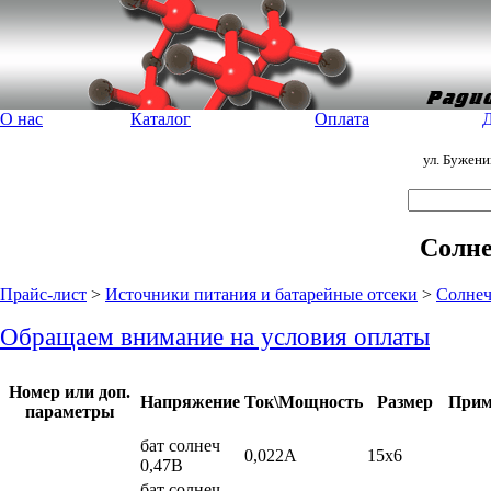
О нас
Каталог
Оплата
Д
ул. Бужен
Солне
Прайс-лист
>
Источники питания и батарейные отсеки
>
Солнеч
Обращаем внимание на условия оплаты
Номер или доп.
Напряжение
Ток\Мощность
Размер
Прим
параметры
бат солнеч
0,022А
15x6
0,47В
бат солнеч