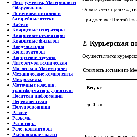
Инструменты, Материалы и
Оборудование
Оплата счета производитс
Источники питания и
батарейные отсеки
При доставке Почтой Рос
Кабели
Кварцевые генераторы
Кварцевые резонаторы
Кварцевые фильтры
2. Курьерская д
Конденсаторы
Конструкторы
Осуществляется курьерск
Корпусные изделия
Литература техническая
Магниты и Магнетроны
Стоимость доставки по Мос
Механические компоненты
Микросхемы
Моточные изделия,
Вес, кг
трансформаторы, дроссели
Носители информации
Переключатели
до 0.5 кг.
Полупроводники
Разное
Разъемы
Резисторы
Реле, контакторы
Рыболовные снасти
Доставка в нерабочее вре